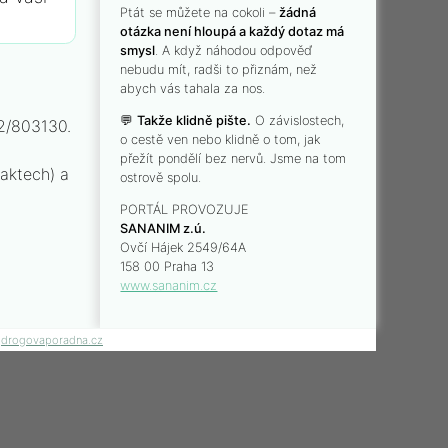
Ptát se můžete na cokoli –
žádná
otázka není hloupá a každý dotaz má
smysl
. A když náhodou odpověď
nebudu mít, radši to přiznám, než
abych vás tahala za nos.
💬
Takže klidně pište.
O závislostech,
02/803130.
o cestě ven nebo klidně o tom, jak
přežít pondělí bez nervů. Jsme na tom
taktech) a
ostrově spolu.
PORTÁL PROVOZUJE
SANANIM z.ú.
Ovčí Hájek 2549/64A
158 00 Praha 13
www.sananim.cz
:
drogovaporadna.cz