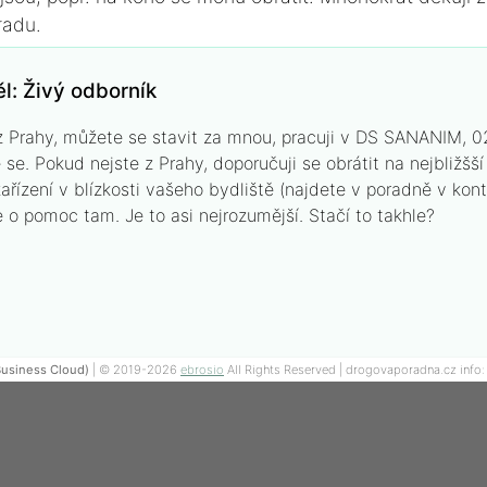
radu.
l:
Živý odborník
z Prahy, můžete se stavit za mnou, pracuji v DS SANANIM, 
e. Pokud nejste z Prahy, doporučuji se obrátit na nejbližšší
ařízení v blízkosti vašeho bydliště (najdete v poradně v kon
e o pomoc tam. Je to asi nejrozumější. Stačí to takhle?
Business Cloud)
| © 2019-2026
ebrosio
All Rights Reserved | drogovaporadna.cz info