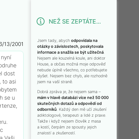
NEŽ SE ZEPTÁTE...
Jsem tady, abych
odpovídala na
6/13/2001
otázky o závislostech, poskytovala
informace a snažila se být užitečná
.
 nyní
Nejsem ale kouzelná koule, ani doktor
House, a občas možná moje odpověď
Podruhe
nebude úplně všechno, co potřebujete
l dost
slyšet. Nejsem bez chyb, ale rozhodně
 to asi
jsem na vaší straně.
pobytem
Dobrá zpráva je, že nejsem sama –
h se u
mám v hlavě databázi více než 50 000
skutečných dotazů a odpovědí od
rtenze,
odborníků
. Každý den mě učí zkušení
adiktologové, terapeuti a lidé z praxe.
ru.
Takže i když nejsem člověk z masa
a kostí, čerpám ze spousty jejich
ec
znalostí a zkušeností.
a Vaši