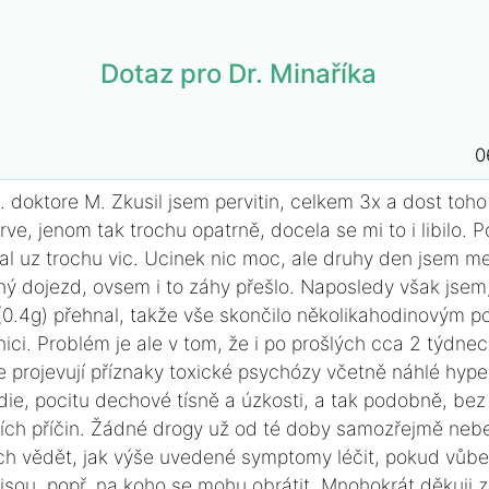
Dotaz pro Dr. Minaříka
0
 doktore M. Zkusil jsem pervitin, celkem 3x a dost toho
oprve, jenom tak trochu opatrně, docela se mi to i libilo. 
dal uz trochu vic. Ucinek nic moc, ale druhy den jsem me
ný dojezd, ovsem i to záhy přešlo. Naposledy však jsem,
 (0.4g) přehnal, takže vše skončilo několikahodinovým 
ici. Problém je ale v tom, že i po prošlých cca 2 týdnec
e projevují příznaky toxické psychózy včetně náhlé hype
die, pocitu dechové tísně a úzkosti, a tak podobně, bez
ních příčin. Žádné drogy už od té doby samozřejmě nebe
ch vědět, jak výše uvedené symptomy léčit, pokud vůb
 jsou, popř. na koho se mohu obrátit. Mnohokrát děkuji z