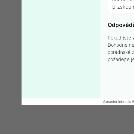
brzskou 
Odpovědě
Pokud jste 
Dohodneme s
poradnské z
požádejte j
Sananim
(ebrosio 