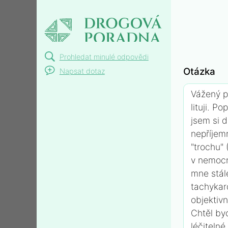
Dotaz pro Dr. Minaříka
Prohledat minulé odpovědi
Otázka
Napsat dotaz
Vážený p.
lituji. P
jsem si 
nepříjem
"trochu"
v nemocn
mne stál
tachykar
objektiv
Chtěl by
léčitelné