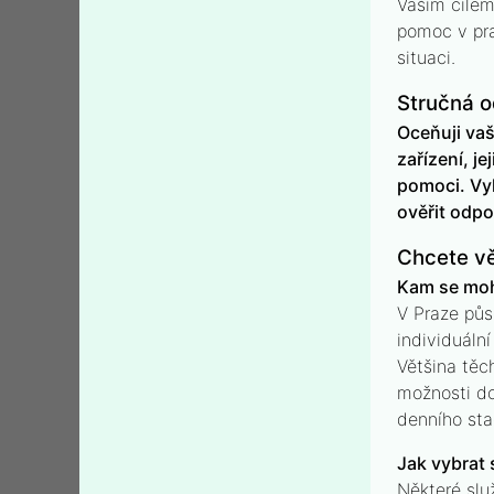
Vaším cílem
pomoc v pra
situaci.
Stručná 
Oceňuji vaš
zařízení, j
pomoci. Vyh
ověřit odpo
Chcete vě
Kam se mohu
V Praze půso
individuální
Většina těc
možnosti do
denního sta
Jak vybrat 
Některé slu