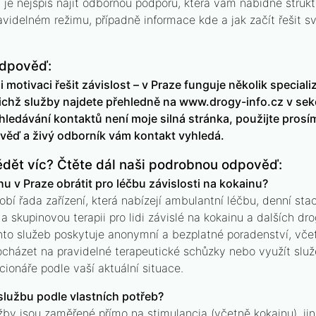
 je nejspíš najít odbornou podporu, která vám nabídne struk
videlném režimu, případně informace kde a jak začít řešit s
odpověď:
i motivaci řešit závislost – v Praze funguje několik specia
ejichž služby najdete přehledně na www.drogy-info.cz v se
ledávání kontaktů není moje silná stránka, použijte prosí
věď a živý odborník vám kontakt vyhledá.
dět víc? Čtěte dál naši podrobnou odpověď:
 v Praze obrátit pro léčbu závislosti na kokainu?
bí řada zařízení, která nabízejí ambulantní léčbu, denní stac
 a skupinovou terapii pro lidi závislé na kokainu a dalších dr
hto služeb poskytuje anonymní a bezplatné poradenství, vče
cházet na pravidelné terapeutické schůzky nebo využít slu
cionáře podle vaší aktuální situace.
službu podle vlastních potřeb?
žby jsou zaměřené přímo na stimulancia (včetně kokainu), jin