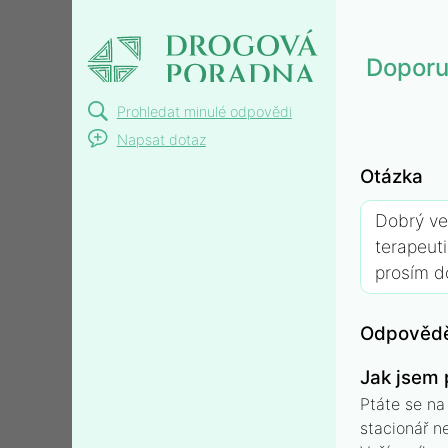
Doporučení zařízení
pro léčbu závislosti na
Doporuč
kokainu v Praze
Prohledat minulé odpovědi
Napsat dotaz
Otázka
Dobrý ve
terapeut
prosím do
Odpovědě
Jak jsem 
Ptáte se na
stacionář n