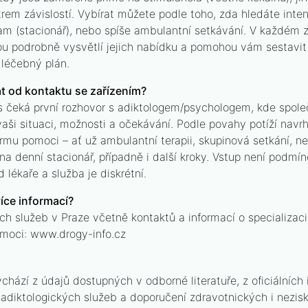
rem závislostí. Vybírat můžete podle toho, zda hledáte inten
am (stacionář), nebo spíše ambulantní setkávání. V každém z
u podrobně vysvětlí jejich nabídku a pomohou vám sestavit
 léčebný plán.
t od kontaktu se zařízením?
 čeká první rozhovor s adiktologem/psychologem, kde spol
aši situaci, možnosti a očekávání. Podle povahy potíží navr
ormu pomoci – ať už ambulantní terapii, skupinová setkání, n
na denní stacionář, případně i další kroky. Vstup není podmí
 lékaře a služba je diskrétní.
íce informací?
ch služeb v Praze včetně kontaktů a informací o specializaci
moci: www.drogy-info.cz
hází z údajů dostupných v odborné literatuře, z oficiálních 
i adiktologických služeb a doporučení zdravotnických i nezi