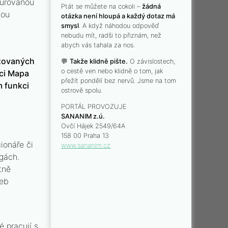
turovanou
Ptát se můžete na cokoli –
žádná
vou
otázka není hloupá a každý dotaz má
smysl
. A když náhodou odpověď
nebudu mít, radši to přiznám, než
abych vás tahala za nos.
lizovaných
💬
Takže klidně pište.
O závislostech,
o cestě ven nebo klidně o tom, jak
kci Mapa
přežít pondělí bez nervů. Jsme na tom
m funkci
ostrově spolu.
PORTÁL PROVOZUJE
SANANIM z.ú.
Ovčí Hájek 2549/64A
158 00 Praha 13
ionáře či
www.sananim.cz
ogách.
tně
žeb
é pracují s