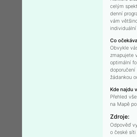
celým spekt
denní progr
vám většino
individuální
Co očekáva
Obvykle vás
zmapujete v
optimální f
doporučení 
žádankou od
Kde najdu v
Přehled vše
na Mapě po
Zdroje:
Odpověď vyc
o české sít