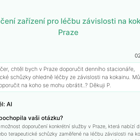
ení zařízení pro léčbu závislosti na ko
Praze
0
čer, chtěl bych v Praze doporučit denního stacionáře,
ické schůzky ohledně léčby ze závislosti na kokainu. M
poručit na koho se mohu obrátit..? Děkuji P.
l:
AI
pochopila vaši otázku?
 možnost doporučení konkrétní služby v Praze, která nabízí d
ebo terapeutické schůzky zaměřené na léčbu závislosti na ko