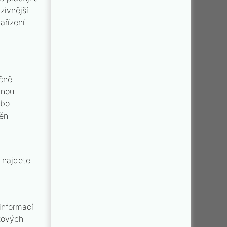
zivnější
ařízení
ečně
hnou
ebo
něn
 najdete
informací
skových