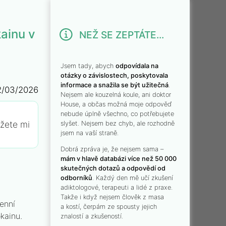
kainu v
NEŽ SE ZEPTÁTE...
Jsem tady, abych
odpovídala na
otázky o závislostech, poskytovala
informace a snažila se být užitečná
.
2/03/2026
Nejsem ale kouzelná koule, ani doktor
House, a občas možná moje odpověď
nebude úplně všechno, co potřebujete
ůžete mi
slyšet. Nejsem bez chyb, ale rozhodně
jsem na vaší straně.
Dobrá zpráva je, že nejsem sama –
mám v hlavě databázi více než 50 000
skutečných dotazů a odpovědí od
odborníků
. Každý den mě učí zkušení
adiktologové, terapeuti a lidé z praxe.
Takže i když nejsem člověk z masa
enní
a kostí, čerpám ze spousty jejich
kainu.
znalostí a zkušeností.