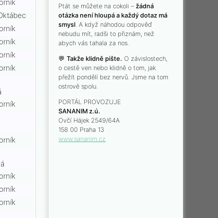
orník
Ptát se můžete na cokoli –
žádná
Oktábec
otázka není hloupá a každý dotaz má
smysl
. A když náhodou odpověď
orník
nebudu mít, radši to přiznám, než
orník
abych vás tahala za nos.
orník
💬
Takže klidně pište.
O závislostech,
orník
o cestě ven nebo klidně o tom, jak
přežít pondělí bez nervů. Jsme na tom
ostrově spolu.
á
PORTÁL PROVOZUJE
orník
SANANIM z.ú.
Ovčí Hájek 2549/64A
158 00 Praha 13
www.sananim.cz
orník
vá
orník
orník
orník