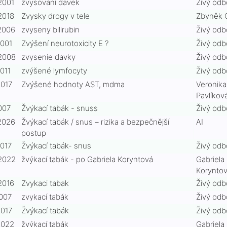
2001
zvysovani davek
Živý odb
f65
2018
Zvysky drogy v tele
Zbyněk 
4c
2006
zvyseny bilirubin
Živý odb
2001
Zvýšení neurotoxicity E ?
Živý odb
2e5
dd6
2008
zvysenie davky
Živý odb
011
zvýšené lymfocyty
Živý odb
aec
2017
Zvýšené hodnoty AST, mdma
Veronika
ae3
Pavlíkov
e42
730
007
Žvýkací tabák - snuss
Živý odb
2026
Žvýkací tabák / snus – rizika a bezpečnější
AI
56d
i-
postup
2017
Žvýkací tabák- snus
Živý odb
871
2022
žvýkací tabák - po Gabriela Koryntová
Gabriela
a2c
Korynto
2016
Zvykaci tabak
Živý odb
2007
zvykací tabák
Živý odb
cb3
10f
2017
Žvýkací tabák
Živý odb
2022
žvýkací tabák
Gabriela
c86