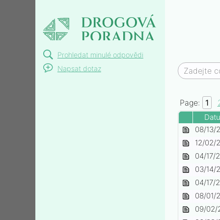
Drogová poradna |
dotazy a odpovědi
Prohledat minulé odpovědi
Napsat dotaz
Page:
1
Dat
zzacxqovtop-87b54043-
08/13/
f8a1-
zyprexa-olanzapin-
12/02/
41f2-
c9b938ca-
zyprexa-efc6de12-876e-
04/17/
beab-
fee0-
4e45-
zyprexa-ceb29f16-edf7-
03/14/
fac141d019
4162-
8b23-
4412-
zyprexa-a-antidepresiva-
04/17/
967b-
a900c72d9
ad08-
d9f08879-
zyprexa-0d714c69-fcbc-
08/01/
a047035c0
fcbdf28f38
a803-
4446-
zvysujici-pravidelne-piti-
09/02/
49ce-
9304-
70f5cc9c-