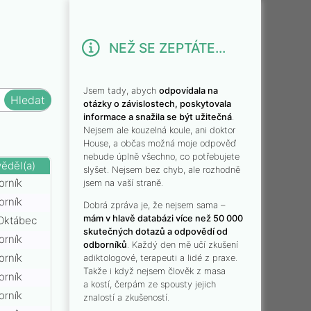
NEŽ SE ZEPTÁTE...
Jsem tady, abych
odpovídala na
otázky o závislostech, poskytovala
informace a snažila se být užitečná
.
Nejsem ale kouzelná koule, ani doktor
House, a občas možná moje odpověď
nebude úplně všechno, co potřebujete
ěděl(a)
slyšet. Nejsem bez chyb, ale rozhodně
orník
jsem na vaší straně.
orník
Dobrá zpráva je, že nejsem sama –
mám v hlavě databázi více než 50 000
Oktábec
skutečných dotazů a odpovědí od
orník
odborníků
. Každý den mě učí zkušení
orník
adiktologové, terapeuti a lidé z praxe.
Takže i když nejsem člověk z masa
orník
a kostí, čerpám ze spousty jejich
orník
znalostí a zkušeností.