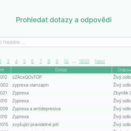
Prohledat dotazy a odpovědi
2
3
4
5
6
7
8
9
10
...
1850
Next
um
Dotaz
Odpov
2012
zZAcxQOvTOP
Živý odb
2002
zyprexa olanzapin
Živý odb
2021
Zyprexa
Zbyněk 
2010
Zyprexa
Živý odb
b6
2009
Zyprexa a antidepresiva
Živý odb
7f8
2010
Zyprexa
Živý odb
6c5
b9
2015
zvyšující pravidelné pití
Živý odb