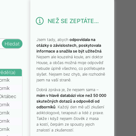
NEŽ SE ZEPTÁTE...
Jsem tady, abych
odpovídala na
otázky o závislostech, poskytovala
informace a snažila se být užitečná
.
Nejsem ale kouzelná koule, ani doktor
House, a občas možná moje odpověď
nebude úplně všechno, co potřebujete
ěděl(a)
slyšet. Nejsem bez chyb, ale rozhodně
orník
jsem na vaší straně.
orník
Dobrá zpráva je, že nejsem sama –
mám v hlavě databázi více než 50 000
Oktábec
skutečných dotazů a odpovědí od
orník
odborníků
. Každý den mě učí zkušení
orník
adiktologové, terapeuti a lidé z praxe.
Takže i když nejsem člověk z masa
orník
a kostí, čerpám ze spousty jejich
orník
znalostí a zkušeností.