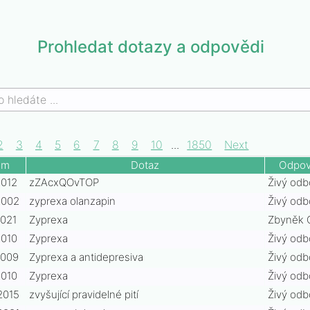
Prohledat dotazy a odpovědi
2
3
4
5
6
7
8
9
10
...
1850
Next
um
Dotaz
Odpov
2012
zZAcxQOvTOP
Živý odb
2002
zyprexa olanzapin
Živý odb
2021
Zyprexa
Zbyněk 
2010
Zyprexa
Živý odb
b6
2009
Zyprexa a antidepresiva
Živý odb
7f8
2010
Zyprexa
Živý odb
6c5
b9
2015
zvyšující pravidelné pití
Živý odb