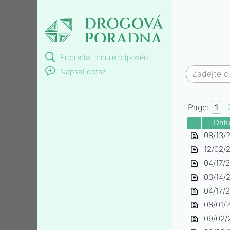
Drogová poradna |
dotazy a odpovědi
Prohledat minulé odpovědi
Napsat dotaz
Page:
1
Dat
zzacxqovtop-87b54043-
08/13/
f8a1-
zyprexa-olanzapin-
12/02/
41f2-
c9b938ca-
zyprexa-efc6de12-876e-
04/17/
beab-
fee0-
4e45-
zyprexa-ceb29f16-edf7-
03/14/
fac141d019
4162-
8b23-
4412-
zyprexa-a-antidepresiva-
04/17/
967b-
a900c72d9
ad08-
d9f08879-
zyprexa-0d714c69-fcbc-
08/01/
a047035c0
fcbdf28f38
a803-
4446-
zvysujici-pravidelne-piti-
09/02/
49ce-
9304-
70f5cc9c-