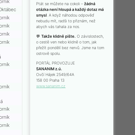
orník
Ptát se můžete na cokoli –
žádná
Oktábec
otázka není hloupá a každý dotaz má
smysl
. A když náhodou odpověď
orník
nebudu mít, radši to přiznám, než
orník
abych vás tahala za nos.
orník
💬
Takže klidně pište.
O závislostech,
orník
o cestě ven nebo klidně o tom, jak
přežít pondělí bez nervů. Jsme na tom
ostrově spolu.
á
PORTÁL PROVOZUJE
orník
SANANIM z.ú.
Ovčí Hájek 2549/64A
158 00 Praha 13
www.sananim.cz
orník
vá
orník
orník
orník