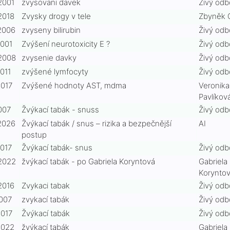
2001
zvysovani davek
Živý odb
f65
2018
Zvysky drogy v tele
Zbyněk 
4c
2006
zvyseny bilirubin
Živý odb
2001
Zvýšení neurotoxicity E ?
Živý odb
2e5
dd6
2008
zvysenie davky
Živý odb
011
zvýšené lymfocyty
Živý odb
aec
2017
Zvýšené hodnoty AST, mdma
Veronika
ae3
Pavlíkov
e42
730
007
Žvýkací tabák - snuss
Živý odb
2026
Žvýkací tabák / snus – rizika a bezpečnější
AI
56d
i-
postup
2017
Žvýkací tabák- snus
Živý odb
871
2022
žvýkací tabák - po Gabriela Koryntová
Gabriela
a2c
Korynto
2016
Zvykaci tabak
Živý odb
2007
zvykací tabák
Živý odb
cb3
10f
2017
Žvýkací tabák
Živý odb
2022
žvýkací tabák
Gabriela
c86